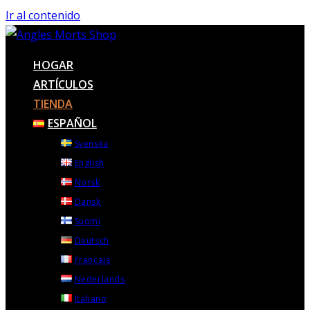
Ir al contenido
HOGAR
ARTÍCULOS
TIENDA
ESPAÑOL
Svenska
English
Norsk
Dansk
Suomi
Deutsch
Français
Nederlands
Italiano