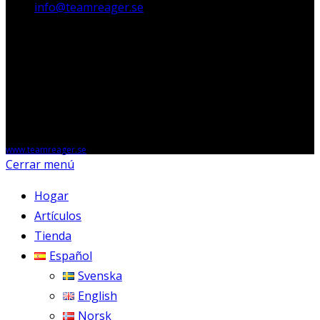
info@teamreager.se
Org. nr. 556818-1662
Opciones de pago
Copyright © 2026 - anglesmorts.online, Powered by Teamreager AB,
www.teamreager.se
Cerrar menú
Hogar
Artículos
Tienda
Español
Svenska
English
Norsk