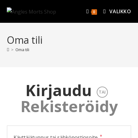
VALIKKO
0
Oma tili
>
Oma tili
Kirjaudu
TAI
Rekisteröidy
*
Käyttäjätunnus tai sähköpostiosoite