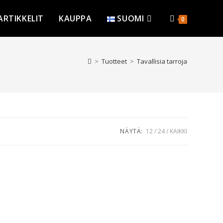
ARTIKKELIT
KAUPPA
SUOMI
0
>
Tuotteet
>
Tavallisia tarroja
NÄYTÄ:
12
24
KAIKKI