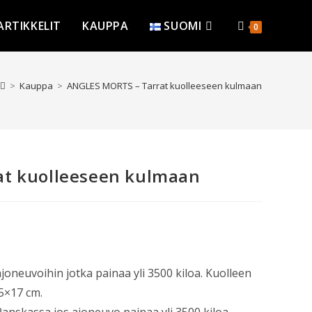
ARTIKKELIT
KAUPPA
SUOMI
0
>
Kauppa
>
ANGLES MORTS – Tarrat kuolleeseen kulmaan
at kuolleeseen kulmaan
oneuvoihin jotka painaa yli 3500 kiloa. Kuolleen
5×17 cm.