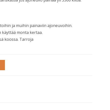
Ranskassa jos ajoneuvo painaa yli 3500 kiloa.
toihin ja muihin painaviin ajoneuvoihin.
aan käyttää monta kertaa.
ssä koossa. Tarroja