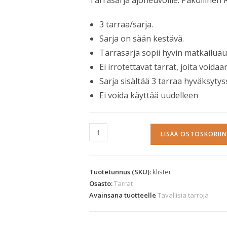
Tarrasarja ajoneuvoille. Pakollinen 
3 tarraa/sarja.
Sarja on sään kestävä.
Tarrasarja sopii hyvin matkailuau
Ei irrotettavat tarrat, joita void
Sarja sisältää 3 tarraa hyväksyty
Ei voida käyttää uudelleen
LISÄÄ OSTOSKORIIN
Tuotetunnus (SKU):
klister
Osasto:
Tarrat
Avainsana tuotteelle
Tavallisia tarroja