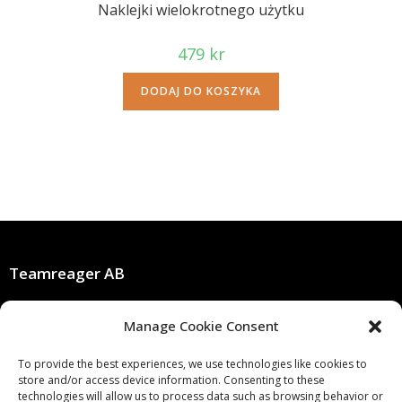
Naklejki wielokrotnego użytku
479
kr
DODAJ DO KOSZYKA
Teamreager AB
Stora Åvägen 21, 436 34 Askim, Sweden
Manage Cookie Consent
info@teamreager.se
Org. nr. 556818-1662
To provide the best experiences, we use technologies like cookies to
store and/or access device information. Consenting to these
technologies will allow us to process data such as browsing behavior or